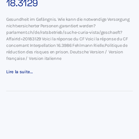
18.3129
Gesundheit im Gefängnis. Wie kann die notwendige Versorgung
nichtversicherter Personen garantiert werden?
parlament.ch/de/ratsbetrieb/suche-curia-vista/geschaeft?
AffairId=20183129 Voici la réponse du CF Voici la réponse du CF
concernant Interpellation 16.3986 Fehlmann Rielle.Politique de
réduction des risques en prison. Deutsche Version / Version
française / Version italienne
Interpellation
Lire la suite…
Fehlmann
Rielle
18.3129