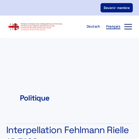
Aller
Devenir membre
au
contenu
Deutsch
Français
Politique
Interpellation Fehlmann Rielle