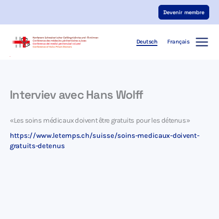
Zum
Devenir membre
Inhalt
springen
Deutsch
Français
Interviev avec Hans Wolff
«Les soins médicaux doivent être gratuits pour les détenus»
https://www.letemps.ch/suisse/soins-medicaux-doivent-
gratuits-detenus