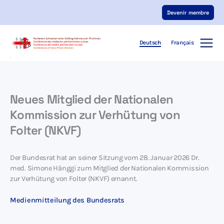
Zum
Devenir membre
Inhalt
springen
Deutsch
Français
Neues Mitglied der Nationalen
Kommission zur Verhütung von
Folter (NKVF)
Der Bundesrat hat an seiner Sitzung vom 28. Januar 2026 Dr.
med. Simone Hänggi zum Mitglied der Nationalen Kommission
zur Verhütung von Folter (NKVF) ernannt.
Medienmitteilung des Bundesrats